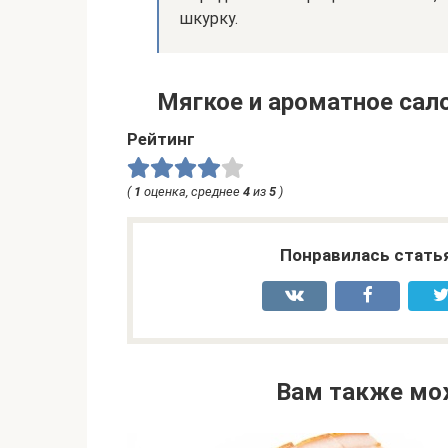
шкурку.
Мягкое и ароматное сало
Рейтинг
(
1
оценка, среднее
4
из
5
)
Понравилась стать
Вам также мо