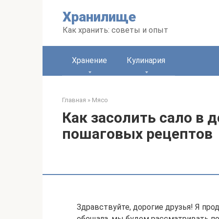
Перейти
Хранилище
к
контенту
Как хранить: советы и опыт
Хранение
Кулинария
Главная
»
Мясо
Как засолить сало в 
пошаговых рецептов
Здравствуйте, дорогие друзья! Я прод
обещала, мы будем рассматривать п