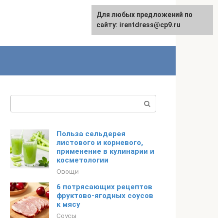
Для любых предложений по
сайту: irentdress@cp9.ru
Поиск:
Польза сельдерея
листового и корневого,
применение в кулинарии и
косметологии
Овощи
6 потрясающих рецептов
фруктово-ягодных соусов
к мясу
Соусы