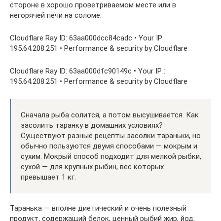
стороне в хорошо проветриваемом месте или в
негорячей печи на соломе.
Cloudflare Ray ID: 63aa000dcc84cadc • Your IP :
195.64.208.251 • Performance & security by Cloudflare
Cloudflare Ray ID: 63aa000dfc90149c • Your IP :
195.64.208.251 • Performance & security by Cloudflare
Сначала рыба солится, а потом высушивается. Как
засолить таранку в домашних условиях?
Существуют разные рецепты засолки тараньки, но
обычно пользуются двумя способами — мокрым и
сухим. Мокрый способ подходит для мелкой рыбки,
сухой — для крупных рыбин, вес которых
превышает 1 кг.
Таранька — вполне диетический и очень полезный
продукт, содержащий белок, ценный рыбий жир, йод,