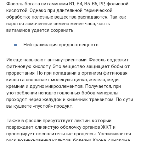
Фасоль богата витаминами В1, В4, В5, В6, РР, фолиевой
кислотой. Однако при длительной термической
обработке полезные вещества распадаются. Так как
варятся замоченные семена менее часа, часть
витаминов удается сохранить.
Нейтрализация вредных веществ
Их еще называют антинутриентами. Фасоль содержит
фитиновую кислоту. Это вещество защищает бобы от
прорастания. Но при попадании в организм фитиновая
кислота связывает молекулы цинка, железа, меди,
кремния и других микроэлементов. Получается, при
употреблении неподготовленных бобов минералы
проходят через желудок и кишечник транзитом. По сути
вы кушаете «пустой» продукт.
Также в фасоли присутствует лектин, который
повреждает слизистую оболочку органов ЖКТ и
провоцирует воспалительные процессы. Увеличивается
риск возникновения колитов, болезни Крона, синдрома