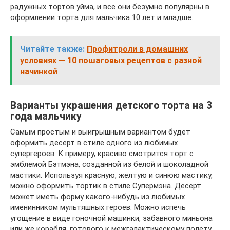
радужных тортов уйма, и все они безумно популярны в
оформлении торта для мальчика 10 лет и младше.
Читайте также:
Профитроли в домашних
условиях — 10 пошаговых рецептов с разной
начинкой
Варианты украшения детского торта на 3
года мальчику
Самым простым и выигрышным вариантом будет
оформить десерт в стиле одного из любимых
супергероев. К примеру, красиво смотрится торт с
эмблемой Бэтмэна, созданной из белой и шоколадной
мастики. Используя красную, желтую и синюю мастику,
можно оформить тортик в стиле Супермэна. Десерт
может иметь форму какого-нибудь из любимых
именинником мультяшных героев. Можно испечь
угощение в виде гоночной машинки, забавного миньона
или же корабля, готового к межгалактическому полету.