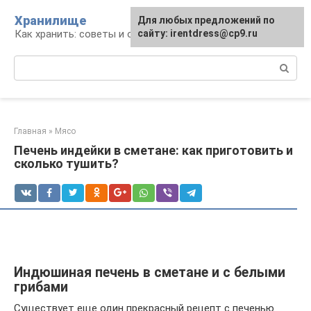
Перейти
Хранилище
Для любых предложений по
к
Как хранить: советы и опыт
сайту: irentdress@cp9.ru
контенту
Поиск:
Главная
»
Мясо
Печень индейки в сметане: как приготовить и
сколько тушить?
Индюшиная печень в сметане и с белыми
грибами
Существует еще один прекрасный рецепт с печенью