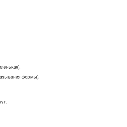
ленькая);
мазывания формы);
ут.