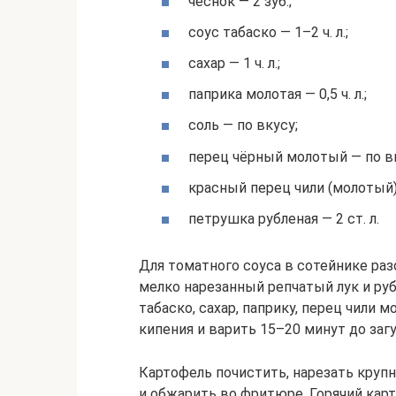
чеснок — 2 зуб.;
соус табаско — 1–2 ч. л.;
сахар — 1 ч. л.;
паприка молотая — 0,5 ч. л.;
соль — по вкусу;
перец чёрный молотый — по в
красный перец чили (молотый)
петрушка рубленая — 2 ст. л.
Для томатного соуса в сотейнике ра
мелко нарезанный репчатый лук и руб
табаско, сахар, паприку, перец чили 
кипения и варить 15–20 минут до загу
Картофель почистить, нарезать кру
и обжарить во фритюре. Горячий кар