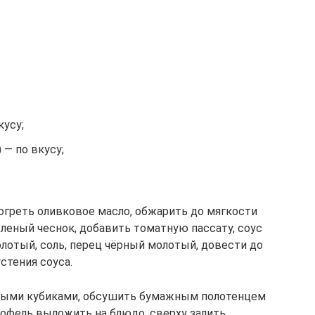
кусу;
 — по вкусу;
зогреть оливковое масло, обжарить до мягкости
леный чеснок, добавить томатную пассату, соус
молотый, соль, перец чёрный молотый, довести до
стения соуса.
пными кубиками, обсушить бумажным полотенцем
тофель выложить на блюдо, сверху залить