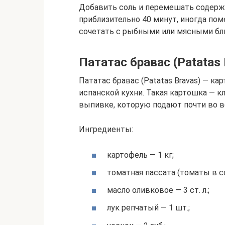
Добавить соль и перемешать содер
приблизительно 40 минут, иногда по
сочетать с рыбными или мясными блю
Пататас бравас (Patatas 
Пататас бравас (Patatas Bravas) — 
испанской кухни. Такая картошка — кл
выпивке, которую подают почти во вс
Ингредиенты:
картофель — 1 кг;
томатная пассата (томаты в с
масло оливковое — 3 ст. л.;
лук репчатый — 1 шт.;