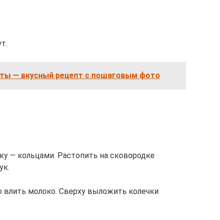
т.
сты — вкусный рецепт с пошаговым фото
ку — кольцами. Растопить на сковородке
ук.
о влить молоко. Сверху выложить колечки