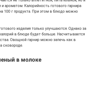
ается не только аппетитной, питательной, но и
 и ароматом. Калорийность готового гарнира
на 100 г продукта. При этом в блюдо можно
готового изделия только улучшаются. Однако за
калорий в блюде будет больше. Насчитывается
ства. Овощной гарнир можно запечь как в
на сковороде.
шеный в молоке