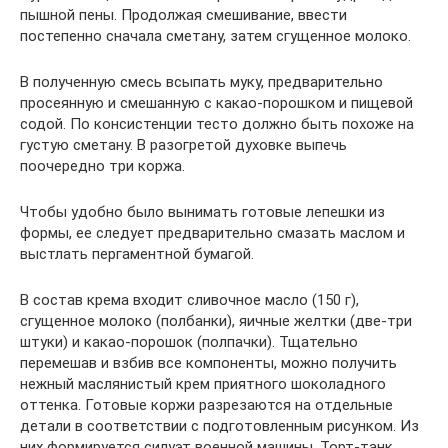
пышной пены. Продолжая смешивание, ввести
постепенно сначала сметану, затем сгущенное молоко.
В полученную смесь всыпать муку, предварительно
просеянную и смешанную с какао-порошком и пищевой
содой. По консистенции тесто должно быть похоже на
густую сметану. В разогретой духовке выпечь
поочередно три коржа.
Чтобы удобно было вынимать готовые лепешки из
формы, ее следует предварительно смазать маслом и
выстлать пергаментной бумагой.
В состав крема входит сливочное масло (150 г),
сгущенное молоко (полбанки), яичные желтки (две-три
штуки) и какао-порошок (полпачки). Тщательно
перемешав и взбив все компоненты, можно получить
нежный маслянистый крем приятного шоколадного
оттенка. Готовые коржи разрезаются на отдельные
детали в соответствии с подготовленным рисунком. Из
них формируется силуэт военной машины. Торт-танк