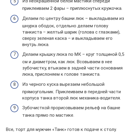
Из неокрашенной белой мастики спереди
приклеиваем 2 фары – приплюснутых кружочка.
Делаем по центру башни люк – выкладываем из
шнурка ободок, отдельно делаем голову
танкиста – желтый шарик (голова с глазками),
сверху зеленая каска – и выкладываем его
внутрь люка.
Делаем крышку люка по МК – круг толщиной 0,5
см и диаметром, как люк. Всовываем в нее
зубочистку, втыкаем в задней части основания
люка, прислоняем к голове танкиста.
Из черного куска вырезаем небольшой
прямоугольник. Приклеиваем в передней части
корпуса танка второй люк механика-водителя.
Зубочисткой прорисовываем рельеф на башне
танка прямо по мастике.
Все, торт для мужчин «Танк» готов к подаче к столу.