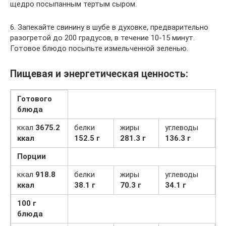
щедро посыпанным тертым сыром.
6. Запекайте свинину в шубе в духовке, предварительно
разогретой до 200 градусов, в течение 10-15 минут.
Готовое блюдо посыпьте измельченной зеленью.
Пищевая и энергетическая ценность:
Готового
блюда
ккал
3675.2
белки
жиры
углеводы
ккал
152.5 г
281.3 г
136.3 г
Порции
ккал
918.8
белки
жиры
углеводы
ккал
38.1 г
70.3 г
34.1 г
100 г
блюда