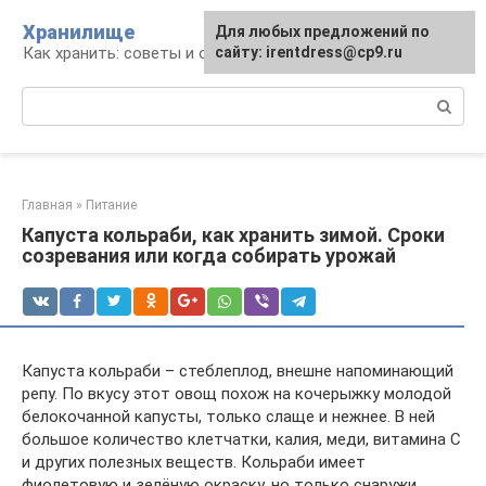
Перейти
Хранилище
Для любых предложений по
к
Как хранить: советы и опыт
сайту: irentdress@cp9.ru
контенту
Поиск:
Главная
»
Питание
Капуста кольраби, как хранить зимой. Сроки
созревания или когда собирать урожай
Капуста кольраби – стеблеплод, внешне напоминающий
репу. По вкусу этот овощ похож на кочерыжку молодой
белокочанной капусты, только слаще и нежнее. В ней
большое количество клетчатки, калия, меди, витамина С
и других полезных веществ. Кольраби имеет
фиолетовую и зелёную окраску, но только снаружи.