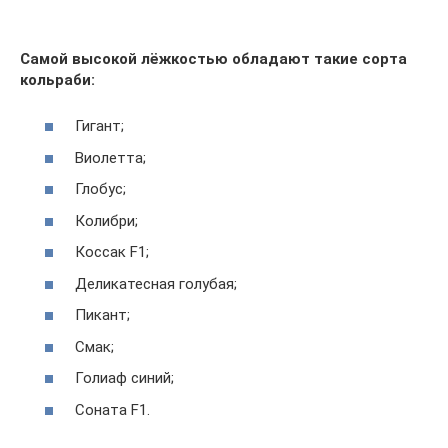
Самой высокой лёжкостью обладают такие сорта
кольраби:
Гигант;
Виолетта;
Глобус;
Колибри;
Коссак F1;
Деликатесная голубая;
Пикант;
Смак;
Голиаф синий;
Соната F1.