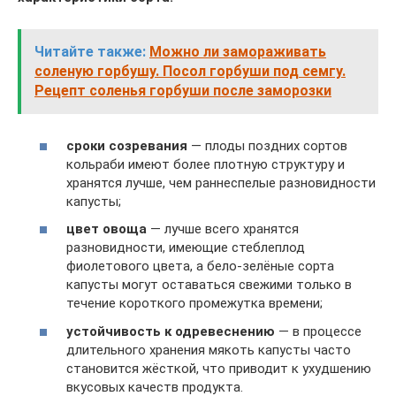
Читайте также:
Можно ли замораживать
соленую горбушу. Посол горбуши под семгу.
Рецепт соленья горбуши после заморозки
сроки созревания
— плоды поздних сортов
кольраби имеют более плотную структуру и
хранятся лучше, чем раннеспелые разновидности
капусты;
цвет овоща
— лучше всего хранятся
разновидности, имеющие стеблеплод
фиолетового цвета, а бело-зелёные сорта
капусты могут оставаться свежими только в
течение короткого промежутка времени;
устойчивость к одревеснению
— в процессе
длительного хранения мякоть капусты часто
становится жёсткой, что приводит к ухудшению
вкусовых качеств продукта.