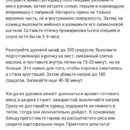
Обсушите вымытую курицу полотенцами, разомните
мясо руками, затем натрите солью, перцем и кориандром
вперемешку с паприкой. Натирать нужно не только
верхнюю часть, но и внутреннюю поверхность. Затем, на
кожицу выложите майонез и размажьте его силиконовой
щеткой. Оставьте птичку промариноваться в специях и
соусе хотя бы на 3-4 часа.
Разогрейте духовой шкаф до 200 градусов. Выложите
подготовленную курочку на лист, смазанный слегка
маслом, и поставьте внутрь печки на 15-20 минут, но не
больше. Это нужно для того, чтобы корочка схватилась
и стала хрустящей. Затем убавьте нагрев до 180
градусов. Запекайте еще 40-50 минут.
Когда из духовки начнет доноситься аромат готового
мяса, а шкурка станет зажаристой, выключайте нагрев.
Сразу не доставайте курицу, подержите ее немного в
тепле, тогда она окончательно дойдет. К основному
блюду приготовьте гарнир из рассыпчатого риса или
сварите картофельное пюре. Приятного аппетита!