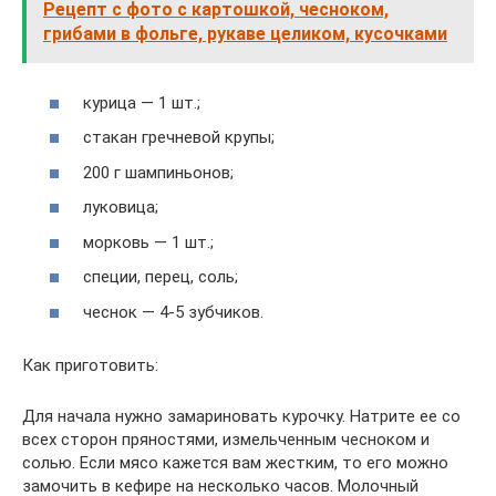
Рецепт с фото с картошкой, чесноком,
грибами в фольге, рукаве целиком, кусочками
курица — 1 шт.;
стакан гречневой крупы;
200 г шампиньонов;
луковица;
морковь — 1 шт.;
специи, перец, соль;
чеснок — 4-5 зубчиков.
Как приготовить:
Для начала нужно замариновать курочку. Натрите ее со
всех сторон пряностями, измельченным чесноком и
солью. Если мясо кажется вам жестким, то его можно
замочить в кефире на несколько часов. Молочный