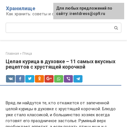
Перейти
Хранилище
Для любых предложений по
к
Как хранить: советы и опыт
сайту: irentdress@cp9.ru
контенту
Поиск:
Главная
»
Птица
Целая курица в духовке – 11 самых вкусных
рецептов с хрустящей корочкой
Вряд ли найдутся те, кто откажется от запеченной
целой курицы в духовке с хрустящей корочкой. Блюдо
уже стало классикой, и большинство хозяек всегда
готовят его праздничное застолье. Румяный верх
пробуждает аппетит, а если подать птицу еще и с