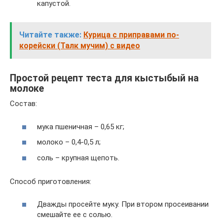
капустой.
Читайте также:
Курица с приправами по-
корейски (Талк мучим) с видео
Простой рецепт теста для кыстыбый на
молоке
Состав:
мука пшеничная – 0,65 кг;
молоко – 0,4-0,5 л;
соль – крупная щепоть.
Способ приготовления:
Дважды просейте муку. При втором просеивании
смешайте ее с солью.