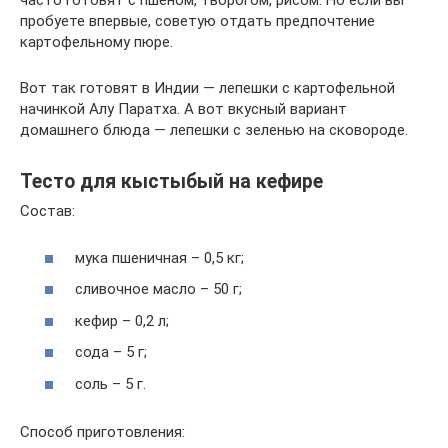
часто готовят с пшеном, творогом, рисом. Но если вы
пробуете впервые, советую отдать предпочтение
картофельному пюре.
Вот так готовят в Индии — лепешки с картофельной
начинкой Алу Паратха. А вот вкусный вариант
домашнего блюда — лепешки с зеленью на сковороде.
Тесто для кыстыбый на кефире
Состав:
мука пшеничная – 0,5 кг;
сливочное масло – 50 г;
кефир – 0,2 л;
сода – 5 г;
соль – 5 г.
Способ приготовления: