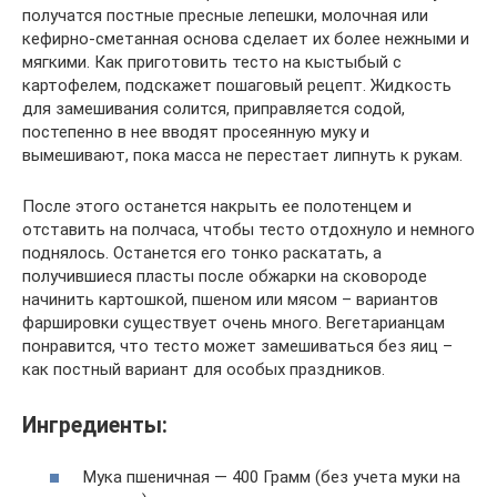
получатся постные пресные лепешки, молочная или
кефирно-сметанная основа сделает их более нежными и
мягкими. Как приготовить тесто на кыстыбый с
картофелем, подскажет пошаговый рецепт. Жидкость
для замешивания солится, приправляется содой,
постепенно в нее вводят просеянную муку и
вымешивают, пока масса не перестает липнуть к рукам.
После этого останется накрыть ее полотенцем и
отставить на полчаса, чтобы тесто отдохнуло и немного
поднялось. Останется его тонко раскатать, а
получившиеся пласты после обжарки на сковороде
начинить картошкой, пшеном или мясом – вариантов
фаршировки существует очень много. Вегетарианцам
понравится, что тесто может замешиваться без яиц –
как постный вариант для особых праздников.
Ингредиенты:
Мука пшеничная — 400 Грамм (без учета муки на