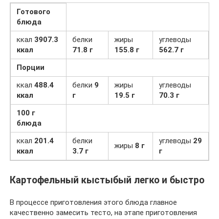
Готового
блюда
ккал
3907.3
белки
жиры
углеводы
ккал
71.8 г
155.8 г
562.7 г
Порции
ккал
488.4
белки
9
жиры
углеводы
ккал
г
19.5 г
70.3 г
100 г
блюда
ккал
201.4
белки
углеводы
29
жиры
8 г
ккал
3.7 г
г
Картофельный кыстыбый легко и быстро
В процессе приготовления этого блюда главное
качественно замесить тесто, на этапе приготовления