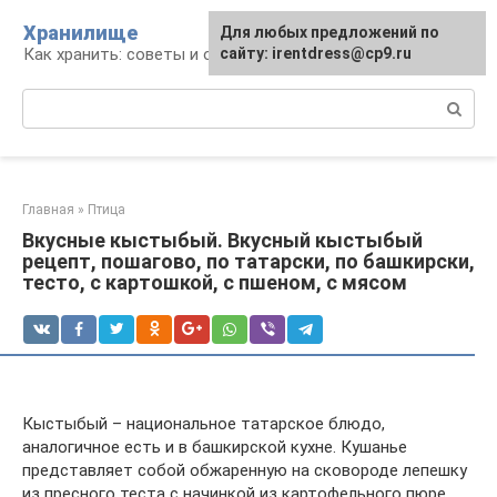
Перейти
Хранилище
Для любых предложений по
к
Как хранить: советы и опыт
сайту: irentdress@cp9.ru
контенту
Поиск:
Главная
»
Птица
Вкусные кыстыбый. Вкусный кыстыбый
рецепт, пошагово, по татарски, по башкирски,
тесто, с картошкой, с пшеном, с мясом
Кыстыбый – национальное татарское блюдо,
аналогичное есть и в башкирской кухне. Кушанье
представляет собой обжаренную на сковороде лепешку
из пресного теста с начинкой из картофельного пюре