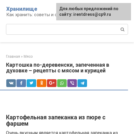
Перейти
Хранилище
Для любых предложений по
к
Как хранить: советы и опыт
сайту: irentdress@cp9.ru
контенту
Поиск:
Главная
»
Мясо
Картошка по-деревенски, запеченная в
духовке – рецепты с мясом и курицей
Картофельная запеканка из пюре с
фаршем
Очень вкусным является картофельная запеканка из