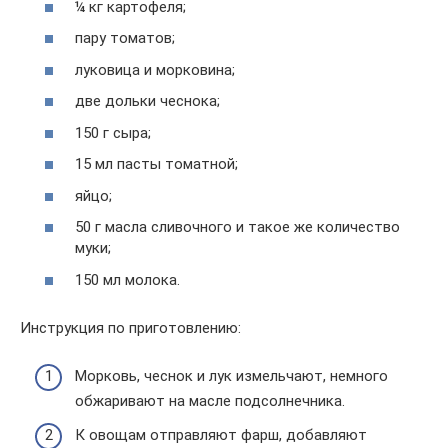
¼ кг картофеля;
пару томатов;
луковица и морковина;
две дольки чеснока;
150 г сыра;
15 мл пасты томатной;
яйцо;
50 г масла сливочного и такое же количество
муки;
150 мл молока.
Инструкция по приготовлению:
Морковь, чеснок и лук измельчают, немного
обжаривают на масле подсолнечника.
К овощам отправляют фарш, добавляют