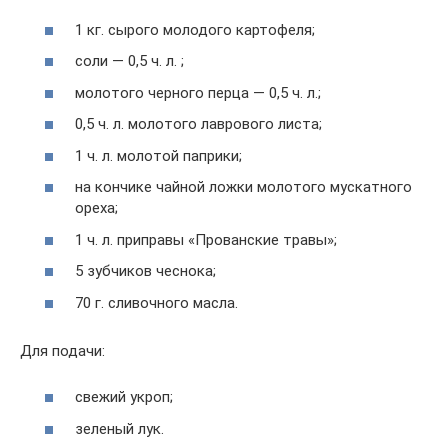
1 кг. сырого молодого картофеля;
соли — 0,5 ч. л. ;
молотого черного перца — 0,5 ч. л.;
0,5 ч. л. молотого лаврового листа;
1 ч. л. молотой паприки;
на кончике чайной ложки молотого мускатного
ореха;
1 ч. л. приправы «Прованские травы»;
5 зубчиков чеснока;
70 г. сливочного масла.
Для подачи:
свежий укроп;
зеленый лук.