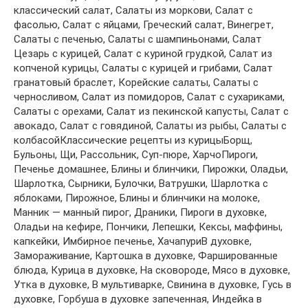
классический салат, Салаты из моркови, Салат с
фасолью, Салат с яйцами, Греческий салат, Винегрет,
Салаты с печенью, Салаты с шампиньонами, Салат
Цезарь с курицей, Салат с куриной грудкой, Салат из
копченой курицы, Салаты с курицей и грибами, Салат
гранатовый браслет, Корейские салаты, Салаты с
черносливом, Салат из помидоров, Салат с сухариками,
Салаты с орехами, Салат из пекинской капусты, Салат с
авокадо, Салат с говядиной, Салаты из рыбы, Салаты с
колбасойКлассические рецепты из курицыБорщ,
Бульоны, Щи, Рассольник, Суп-пюре, ХарчоПироги,
Печенье домашнее, Блины и блинчики, Пирожки, Оладьи,
Шарлотка, Сырники, Булочки, Ватрушки, Шарлотка с
яблоками, Пирожное, Блины и блинчики на молоке,
Манник — манный пирог, Драники, Пироги в духовке,
Оладьи на кефире, Пончики, Лепешки, Кексы, маффины,
капкейки, Имбирное печенье, ХачапуриВ духовке,
Замораживание, Картошка в духовке, Фаршированные
блюда, Курица в духовке, На сковороде, Мясо в духовке,
Утка в духовке, В мультиварке, Свинина в духовке, Гусь в
духовке, Горбуша в духовке запеченная, Индейка в