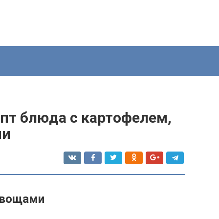
епт блюда с картофелем,
ми
овощами