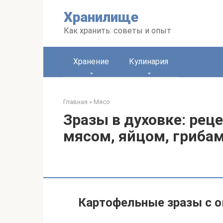
Перейти
Хранилище
к
контенту
Как хранить: советы и опыт
Хранение
Кулинария
Главная
»
Мясо
Зразы в духовке: рец
мясом, яйцом, гриба
Картофельные зразы с 