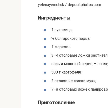
yelenayemchuk / depositphotos.com
Ингредиенты
1 луковица;
½ болгарского перца;
1 морковь;
3–4 столовые ложки растител
соль и молотый перец — по вк
500 г картофеля;
2 столовые ложки муки;
7–8 столовых ложек панирово
Приготовление