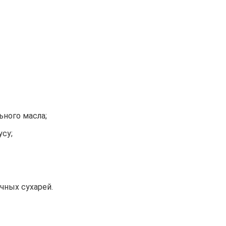
ьного масла;
усу;
чных сухарей.