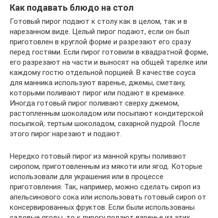
Как подавать блюдо на стол
Готовый пирог подают к столу как в целом, так и в
нарезанном виде. Целый пирог подают, если он был
приготовлен в круглой форме и разрезают его сразу
перед гостями. Если пирог готовили в квадратной форме,
его разрезают на части и выносят на общей тарелке или
каждому гостю отдельной порцией. В качестве соуса
для манника используют варенье, джемы, сметану,
которыми поливают пирог или подают в креманке.
Иногда готовый пирог поливают сверху джемом,
растопленным шоколадом или посыпают кондитерской
посыпкой, тертым шоколадом, сахарной пудрой. После
этого пирог нарезают и подают.
Нередко готовый пирог из манной крупы поливают
сиропом, приготовленным из мякоти или ягод. Которые
использовали для украшения или в процессе
приготовления. Так, например, можно сделать сироп из
апельсинового сока или использовать готовый сироп от
консервированных фруктов. Если были использованы
садовые ягоды, то к пирогу подают варенье из этих