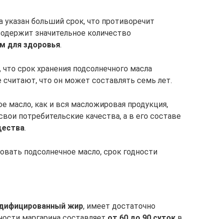
а указан больший срок, что противоречит
содержит значительное количество
м для здоровья
.
что срок хранения подсолнечного масла
 считают, что он может составлять семь лет.
ое масло, как и вся масложировая продукция,
 свои потребительские качества, а в его составе
щества
.
зовать подсолнечное масло, срок годности
дифицированный жир
, имеет достаточно
дности маргарина составляет
от 60 до 90 суток
в