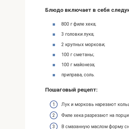
Блюдо включает в себя следу
800 г филе хека;
3 головки лука;
2 крупных моркови;
100 г сметаны;
100 г майонеза;
приправа, соль.
Пошаговый рецепт:
Лук и морковь нарезают коль
Филе хека разрезают на порц
В смазанную маслом форму сн