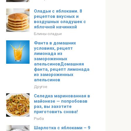
Оладьи с яблоками. 8
рецептов вкусных и
воздушных оладушек с
яблочной начинкой
Блины-оладьи
Фанта в домашних
условиях, рецепт
лимонада из
замороженных
апельсиновДомашняя
фанта, рецепт лимонада
из замороженных
апельсинов
Другое
Селедка маринованная в
майонезе — попробовав
раз, вы захотите
приготовить снова!
Рыба
Шарлотка с яблоками – 9