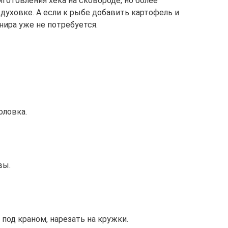
отовления хека на сковороде, но более
духовке. А если к рыбе добавить картофель и
нира уже не потребуется.
оловка.
вы.
под краном, нарезать на кружки.