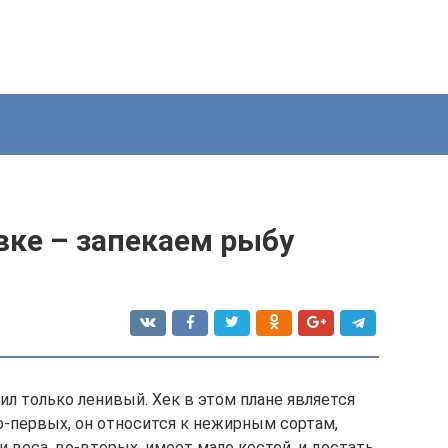
вке – запекаем рыбу
ил только ленивый. Хек в этом плане является
о-первых, он относится к нежирным сортам,
 веса, во-вторых, имеет мало костей, и достать