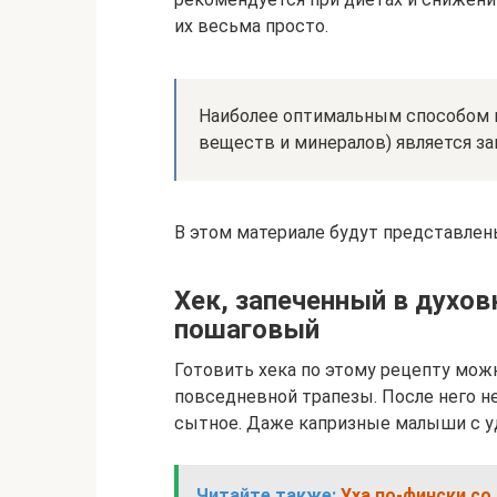
их весьма просто.
Наиболее оптимальным способом п
веществ и минералов) является за
В этом материале будут представле
Хек, запеченный в духовк
пошаговый
Готовить хека по этому рецепту можн
повседневной трапезы. После него не
сытное. Даже капризные малыши с у
Читайте также:
Уха по-фински со