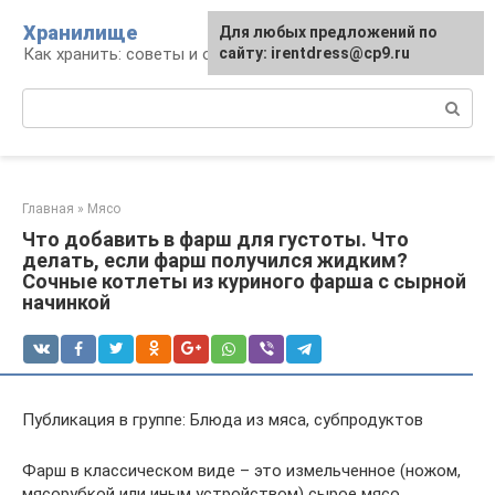
Перейти
Хранилище
Для любых предложений по
к
Как хранить: советы и опыт
сайту: irentdress@cp9.ru
контенту
Поиск:
Главная
»
Мясо
Что добавить в фарш для густоты. Что
делать, если фарш получился жидким?
Сочные котлеты из куриного фарша с сырной
начинкой
Публикация в группе: Блюда из мяса, субпродуктов
Фарш в классическом виде – это измельченное (ножом,
мясорубкой или иным устройством) сырое мясо.