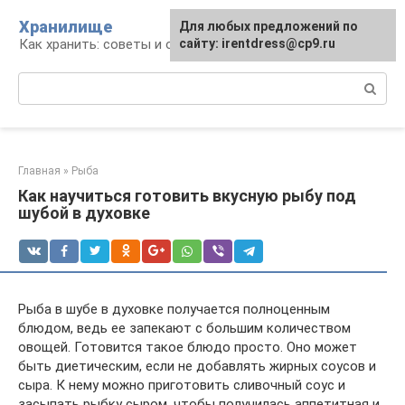
Перейти
Хранилище
Для любых предложений по
к
Как хранить: советы и опыт
сайту: irentdress@cp9.ru
контенту
Поиск:
Главная
»
Рыба
Как научиться готовить вкусную рыбу под
шубой в духовке
Рыба в шубе в духовке получается полноценным
блюдом, ведь ее запекают с большим количеством
овощей. Готовится такое блюдо просто. Оно может
быть диетическим, если не добавлять жирных соусов и
сыра. К нему можно приготовить сливочный соус и
засыпать рыбку сыром, чтобы получилась аппетитная и