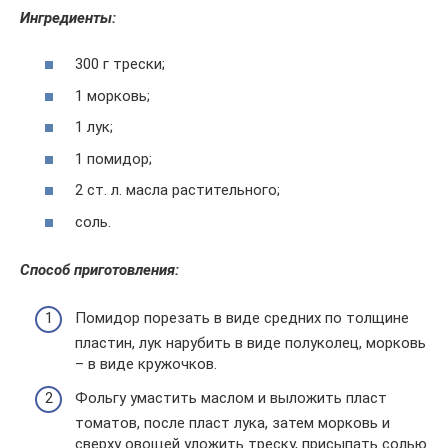
Ингредиенты:
300 г трески;
1 морковь;
1 лук;
1 помидор;
2 ст. л. масла растительного;
соль.
Способ приготовления:
Помидор порезать в виде средних по толщине
пластин, лук нарубить в виде полуколец, морковь
– в виде кружочков.
Фольгу умастить маслом и выложить пласт
томатов, после пласт лука, затем морковь и
сверху овощей уложить треску, присыпать солью