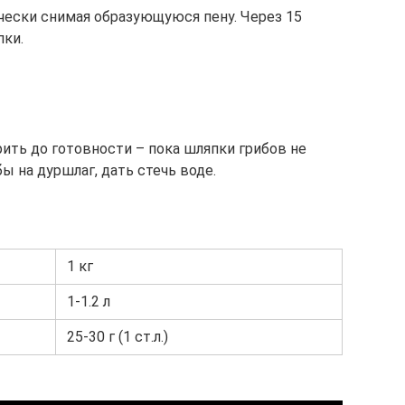
ически снимая образующуюся пену. Через 15
пки.
ить до готовности – пока шляпки грибов не
ы на дуршлаг, дать стечь воде.
1 кг
1-1.2 л
25-30 г (1 ст.л.)