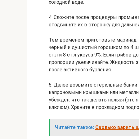
холодной воде.
4. Сложите после процедуры промыва
отодвиньте их в сторонку для дальне
Тем временем приготовьте маринад, н
черный и душистый горошком по 4 шт.
ст.л и 8 ст.л уксуса 9%. Если грибов
пропорции увеличивайте. Жидкость за
после активного бурления.
5. Далее возьмите стерильные банки 
капроновыми крышками или металличе
убежден, что так делать нельзя (это
ключом). Храните в прохладном подп
Читайте также:
Сколько варить ш