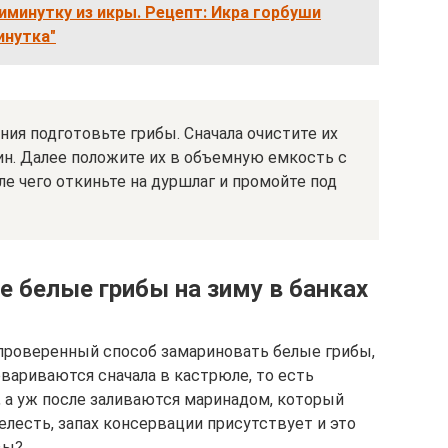
иминутку из икры. Рецепт: Икра горбуши
инутка"
ия подготовьте грибы. Сначала очистите их
ин. Далее положите их в объемную емкость с
ле чего откиньте на дуршлаг и промойте под
 белые грибы на зиму в банках
проверенный способ замариновать белые грибы,
овариваются сначала в кастрюле, то есть
, а уж после заливаются маринадом, который
релесть, запах консервации присутствует и это
вы?