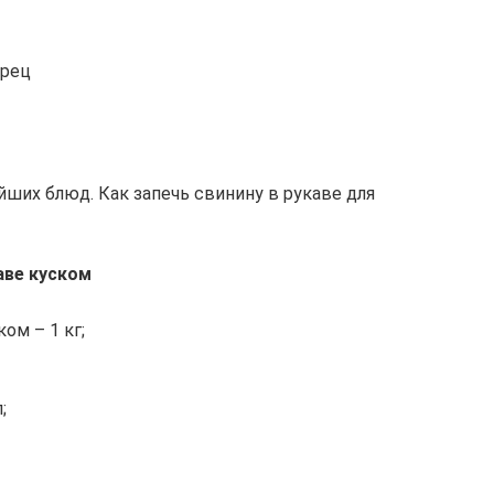
ерец
ших блюд. Как запечь свинину в рукаве для
аве куском
ом – 1 кг;
;