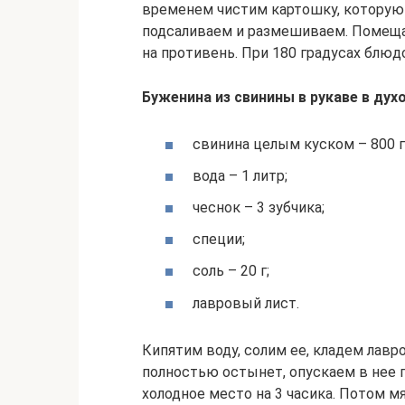
временем чистим картошку, которую
подсаливаем и размешиваем. Помещае
на противень. При 180 градусах блюдо
Буженина из свинины в рукаве в дух
свинина целым куском – 800 г
вода – 1 литр;
чеснок – 3 зубчика;
специи;
соль – 20 г;
лавровый лист.
Кипятим воду, солим ее, кладем лавр
полностью остынет, опускаем в нее 
холодное место на 3 часика. Потом 