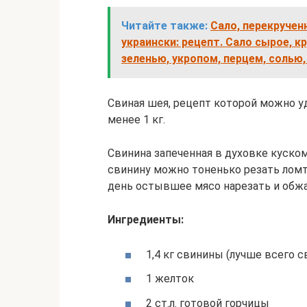
Читайте также:
Сало, перекручен
украински: рецепт. Сало сырое, к
зеленью, укропом, перцем, солью,
Свиная шея, рецепт которой можно уд
менее 1 кг.
Свинина запеченная в духовке куском
свинину можно тоненько резать лом
день остывшее мясо нарезать и обжа
Ингредиенты:
1,4 кг свинины (лучше всего 
1 желток
2 ст.л. готовой горчицы