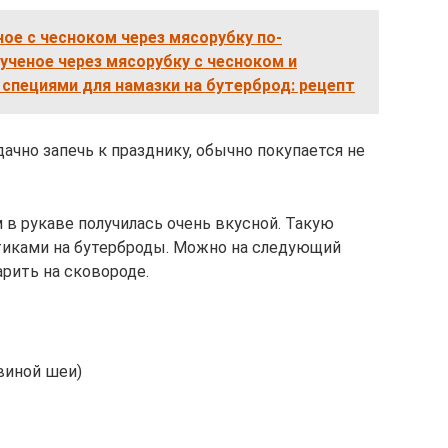
ное с чесноком через мясорубку по-
рученое через мясорубку с чесноком и
 специями для намазки на бутерброд: рецепт
ачно запечь к празднику, обычно покупается не
 в рукаве получилась очень вкусной. Такую
тиками на бутерброды. Можно на следующий
рить на сковороде.
свиной шеи)