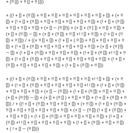
+ (!! []) + !! [] + !! []))
+ ((! + [] + (!! []) + !! [] + !! [] + !! [] + !! [] + !! [] + !! [] + []) + (+ !!
[]) + (! + [] + (!! []) + !! [] + !! [] + !! [] + !! [] + !! []) + (! + [] + (!! [])
+ !! [] + !! [] + !! []) + (+ [] — (!! []!)) + (+ [] + (!! [ ]) + !! [] + !! []) +
(+ [] + (!! []) — []) + (+ [] + (!! []) + !! [] +! ! [] + !! []) + (! + [] + (!!
[]) + !! [])) / + ((+ !! [] + []) + (! + [] + ( !! []) + !! [] + !! [] + !! [] + !!
[]) + (! + [] + (!! []) + !! [] + !! [] + !! [] + !! [] + !! []) + (+ [] + (!! [!])
— []) + (! + [] + (!! []) + !! [] + !! [] + !! []) + (! + [] + (!! []) +! ! [] + !!
[]) + (! + [] + (!! []) + !! [] + !! [] + !! [] + !! [] + !! [] + !! []) + (! + [] +
(!! []) + !! [] + !! [] + !! [] + !! []) + (! + [] + (!! []) + !! []))
+ ((! + [] + (!! []) + !! [] + !! [] + !! [] + !! [] + !! [] +! ! [] + []) + (+ !!
[]) + (! + [] + (!! []) + !! [] + !! [] + !! [] + !! [] +! ! []) + (! + [] + (!! [])
+ !! [] + !! [] + !! []) + (+ [] — (!! [])) + (! + [] + (!! []) + !! [] + !! []) +
(+ [] + (!! [!]) — []) + (+ [] + (!! [] ) + !! [] + !! []) + (! + [] + (!! []) + !!
[])) / + ((! + [] + (!! []) + !! [] + !! [] + []) + (+ !! []) + (! + [] + (!! []) +
!! [] + !! [] + !! [] + !! [] + !! [] + !! []) + (+ [] — (!! []) (! + [] + (!! [])) +
+ !! [] + !! [] ) + (! + [] + (!! []) + !! [] + !! [] + !! [] + !! []) + (! + [] +
(!! []) +! ! [] + !! [] + !! [] + !! [] + !! []) + (! + [] + (!! []) + !! [] + !! [])
+ ( ! + [] — (!! [])))