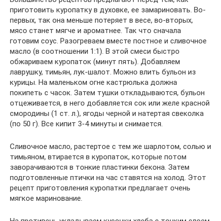
приготовить куропатку в духовке, ее замариновать. Во-
первых, так она меньше потеряет в весе, во-вторых,
мясо станет мягче и ароматнее. Так что сначала
готовим соус. Разогреваем вместе постное и сливочное
масло (в соотношении 1:1). В этой смеси быстро
обжариваем куропаток (минут пять). Добавляем
лаврушку, тимьян, лук-шалот. Можно влить бульон из
курицы. На маленьком огне кастрюлька должна
покипеть с часок. Затем тушки откладываются, бульон
отцеживается, в него добавляется сок или желе красной
смородины (1 ст. л.), ягоды черной и натертая свеколка
(по 50 г). Все кипит 3-4 минуты и снимается.
Сливочное масло, растертое с тем же шарлотом, солью и
тимьяном, втирается в куропаток, которые потом
заворачиваются в тонкие пластинки бекона. Затем
подготовленные птички на час ставятся на холод. Этот
рецепт приготовления куропатки предлагает очень
мягкое маринование.