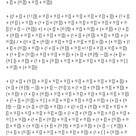
+ [] + (!! []) + !! [] + !! []))
+ ((! + [] + (! ! []) + !! [] + !! [] + !! [] + !! [] + !! [] + !! [] + []) + (! + []
+ (!! [] ) + !! []) + (! + [] + (!! []) + !! [] + !! [] + !! [] + !! [] + !! [] + !!
[] (! + [] — (!! [])) +) + (+ [] + (!! [!]) + !! [] + !! []) + (+ !! []) + (! + []
+ (!! []) + !! [] + !! [] + !! [] + !! []) + (! + [] + (!! []) + !! [] + !! []) + (+
!! [])) / + ((! + [] + (!! []) + !! [] + !! [] + !! [] + !! [] + []) + (+ !! []) + (!
+ [] + (!! []) + !! []) + (! + [] + (!! []) + !! [] +! ! [] + !! [] + !! [] + !! [])
+ (! + [] + (!! []) + !! [] + !! [] + !! []) + (+ [] + (!! [!]) — []) + (+ [] +
(!! [ ]) + !! []) + (! + [] + (!! []) + !! [] + !! [] + !! [] + !! [] + !! [] + !! [ ]
+ !! []) + (+ !! []))
+ ((! + [] + (!! []) + !! [] + !! [] + !! [] + !! [] + !! [] + !! [] + !! [] + []) +
(+ [] + (!! [!]) — []) + (+ [] — (!! [] )) + (! + [] + (!! []) + !! [] + !! []) +
(+ !! []) + (! + [] + (!! []) + !! [] + !! [] + !! [] + !! [] + !! [] + !! [] + !! [])
+ (! + [] + (!! []) + !! [ ] + !! [] + !! [] + !! [] + !! [] + !! []) + (+ [] + (!!
[!]) — []) + (+ [] + (!! []) + !! [])) / + ((! + [] + (!! []) + !! [] + !! [] + !!
[] + !! [] + !! [] + !! [] + !! [] + []) + (! + [] + (!! []) + !! [] + !! [] + !! [] +
!! [ ] + !! []) + (! + [] + (!! []) + !! [] + !! [] + !! []) + (! + [] + (!! []) + !!
[] + !! []) + (+ !! []) + (+ [] + (!! [!]) + !! [] + !! []) + (+ [] — ( !! [])) +
(! + [] + (!! []) + !! [] + !! [] + !! [] + !! [] + !! []) + (! + [ ] + (!! []) + !!