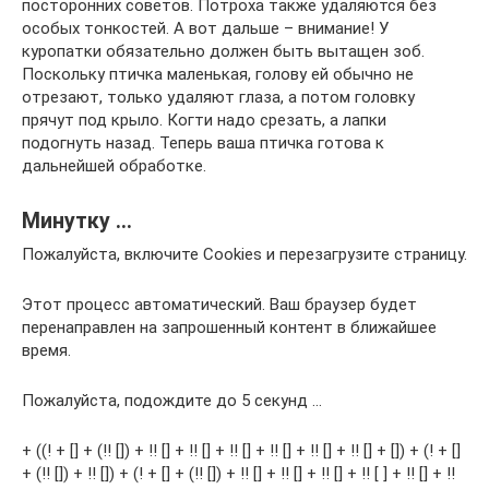
посторонних советов. Потроха также удаляются без
особых тонкостей. А вот дальше – внимание! У
куропатки обязательно должен быть вытащен зоб.
Поскольку птичка маленькая, голову ей обычно не
отрезают, только удаляют глаза, а потом головку
прячут под крыло. Когти надо срезать, а лапки
подогнуть назад. Теперь ваша птичка готова к
дальнейшей обработке.
Минутку …
Пожалуйста, включите Cookies и перезагрузите страницу.
Этот процесс автоматический. Ваш браузер будет
перенаправлен на запрошенный контент в ближайшее
время.
Пожалуйста, подождите до 5 секунд …
+ ((! + [] + (!! []) + !! [] + !! [] + !! [] + !! [] + !! [] + !! [] + []) + (! + []
+ (!! []) + !! []) + (! + [] + (!! []) + !! [] + !! [] + !! [] + !! [ ] + !! [] + !!