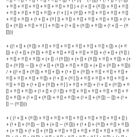
!! [] + !! [] + !! [] + !! [] + !! [] + []) + (+ [!] — (!! [])) + (! + [] + (!! [])
+ !! [] + !! [] + !! [] + !! [] + !! [] + !! [] ) + (! + [] + (!! []) + !! [] + !! []
+ !! [] + !! [] + !! [] + !! []) + (! + [ ] + (!! []) + !! [] + !! [] + !! [] + !! []
+ !! [] + !! []) + (! + [] + (!! [ ]) + !! [] + !! [] + !! [] + !! [] + !! []) + (! +
[] + (!! []) + !! [] + !! [ ] + !! []) + (! + [] + (!! []) + !! []) + (! + [] — (!!
[])))
+ ((! + [] + (!! []) + !! [] + !! [] + !! [] + !! [] + !! [] + !! [] + []) + (+ !!
[]) + (! + [] + (!! []) + !! [] + !! [] + !! [] + !! [] + !! []) + (! + [] + (!! [] )
+ !! [] + !! [] + !! []) + (+ [] -! (!! [])) + (+ [] + (!! []) + !! [] + !! []) + (+
[] + (!! [!]) — []) + (! + [] + (!! []) + !! [] + !! []) + (+ [] + (!! []) + !! []))
/ + ((! + [] + (!! []) + !! [] + []) + (! + [] + (!! []) + !! [] + !! [] + !! [] +
!! [] + !! [] + !! [] + !! []) + (! + [] + (!! [ ]) + !! [] + !! [] + !! [] + !! [] +
!! [] + !! []) + (! + [] + (!! []) + !! [ ] + !! [] + !! []) + (! + [] + (!! []) + !!
[] + !! [] + !! []) + (! + [] + (! ! []) + !! [] + !! [] + !! [] + !! [] + !! [] + !!
[] + !! []) + (! + [] + (!! []) + !! [] + !! []) + (! + [] + (!! []) — []) + (! +
[] — (!! [])))
+ ( (! + [] + (!! []) + !! [] + !! [] + !! [] + !! [] + !! [] + !! [] + !! [] + [] )
+ (! + [] + (!! []) — []) + (+ [] — (!! [])) + (! + [] + (!! []) + !! [] + !! [])
+ (+ !! []) + (! + [] + (!! []) + !! [] + !! [] + !! [] + !! [] + !! [] + !! [] + !!