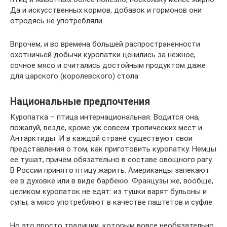
Да и искусственных кормов, добавок и гормонов они
отродясь не употребляли.
Впрочем, и во времена большей распространенности
охотничьей добычи куропатки ценились за нежное,
сочное мясо и считались достойным продуктом даже
для царского (королевского) стола.
Национальные предпочтения
Куропатка – птица интернациональная. Водится она,
пожалуй, везде, кроме уж совсем тропических мест и
Антарктиды. И в каждой стране существуют свои
представления о том, как приготовить куропатку. Немцы
ее тушат, причем обязательно в составе овощного рагу.
В России принято птицу жарить. Американцы запекают
ее в духовке или в виде барбекю. Французы же, вообще,
целиком куропаток не едят: из тушки варят бульоны и
супы, а мясо употребляют в качестве паштетов и суфле.
Но это просто традиции, которым вовсе необязательно