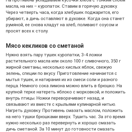
На противень укладываем кусочки хлеба с тонким слоем
масла, на них – куропаток. Ставим в горячую духовку.
Через четверть часа, когда хлебушек поджарится, его
убирают, а дичь оставляют в духовке. Когда она станет
румяной, ее снова кладут на хлеб, поливают соусом и
просят всех к столу.
Мясо кекликов со сметаной
Нужно взять пару тушек куропатки, 3-4 ложки
растительного масла или около 100 г сливочного, 350 г
жирной сметаны, несколько кислых яблок, свежую
зелень, специи по вкусу. Приготовление начинается с
мытья тушек, и натирания их из смеси соли и разного
перца. Немного сока лимона можно влить в брюшко. На
крупной терке натереть яблоко с морковкой, и положить
внутрь птицы. Ножки переворачивают назад, и
связывают их вместе с крыльями кулинарной нитью.
Нагреть духовку. Противень смазать маслом, положить
на него тушки брюшками вверх. Тушить час. За это время
нужно несколько раз перевернуть и хорошо смазать
дичь сметаной. За 10 минут до готовности смазать