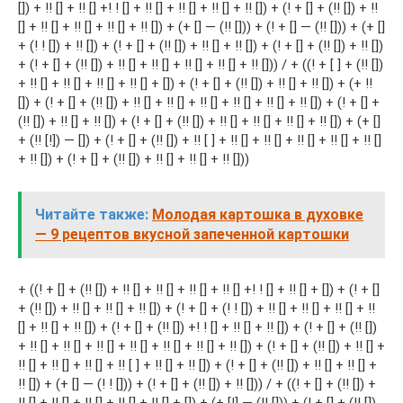
[]) + !! [] + !! [] +! ! [] + !! [] + !! [] + !! [] + !! []) + (! + [] + (!! []) + !!
[] + !! [] + !! [] + !! [] + !! []) + (+ [] — (!! [])) + (! + [] — (!! [])) + (+ []
+ (! ! []) + !! []) + (! + [] + (!! []) + !! [] + !! []) + (! + [] + (!! []) + !! [])
+ (! + [] + (!! []) + !! [] + !! [] + !! [] + !! [] + !! [])) / + ((! + [ ] + (!! [])
+ !! [] + !! [] + !! [] + !! [] + []) + (! + [] + (!! []) + !! [] + !! []) + (+ !!
[]) + (! + [] + (!! []) + !! [] + !! [] + !! [] + !! [] + !! [] + !! []) + (! + [] +
(!! []) + !! [] + !! []) + (! + [] + (!! []) + !! [] + !! [] + !! [] + !! []) + (+ []
+ (!! [!]) — []) + (! + [] + (!! []) + !! [ ] + !! [] + !! [] + !! [] + !! [] + !! []
+ !! []) + (! + [] + (!! []) + !! [] + !! [] + !! []))
Читайте также:
Молодая картошка в духовке
— 9 рецептов вкусной запеченной картошки
+ ((! + [] + (!! []) + !! [] + !! [] + !! [] + !! [] +! ! [] + !! [] + []) + (! + []
+ (!! []) + !! [] + !! [] + !! []) + (! + [] + (! ! []) + !! [] + !! [] + !! [] + !!
[] + !! [] + !! []) + (! + [] + (!! []) +! ! [] + !! [] + !! []) + (! + [] + (!! [])
+ !! [] + !! [] + !! [] + !! [] + !! [] + !! [] + !! []) + (! + [] + (!! []) + !! [] +
!! [] + !! [] + !! [] + !! [ ] + !! [] + !! []) + (! + [] + (!! []) + !! [] + !! [] +
!! []) + (+ [] — (! ! [])) + (! + [] + (!! []) + !! [])) / + ((! + [] + (!! []) +