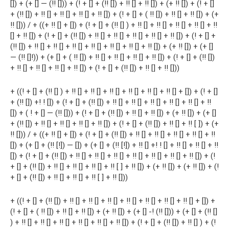
[]) + (+ [] — (!! [])) + (! + [] + (!! []) + !! [] + !! []) + (+ !! []) + (! + []
+ (!! []) + !! [] + !! [] + !! [] + !! []) + (! + [] + ( !! []) + !! [] + !! []) + (+
!! [])) / + ((+ !! [] + []) + (! + [] + (!! [] ) + !! [] + !! [] + !! [] + !! [] + !!
[] + !! []) + (! + [] + (!! []) + !! [] + !! [] + !! [] + !! [] + !! []) + (! + [] +
(!! []) + !! [] + !! [] + !! [] + !! [] + !! [] + !! [] + !! []) + (+ !! []) + (+ []
— (!! []!)) + (+ [] + ( !! []) + !! [] + !! [] + !! [] + !! []) + (! + [] + (!! [])
+ !! [] + !! [] + !! [] + !! []) + (! + [] + (!! []) + !! [] + !! []))
+ ((! + [] + (!! [] ) + !! [] + !! [] + !! [] + !! [] + !! [] + !! [] + []) + (! + []
+ (!! []) +! ! []) + (! + [] + (!! []) + !! [] + !! [] + !! [] + !! [] + !! [] + !!
[]) + ( ! + [] — (!! [])) + (! + [] + (!! []) + !! [] + !! []) + (+ !! []) + (+ []
+ (!! []) + !! [] + !! [] + !! [] + !! []) + (! + [] + (!! []) + !! [] + !! [ ]) + (+
!! [])) / + ((+ !! [] + []) + (! + [] + (!! []) + !! [] + !! [] + !! [] + !! [] + !!
[]) + (+ [] + (!! [!]) — []) + (+ [] + (!! [!]) + !! [] +! ! [] + !! [] + !! [] + !!
[]) + (! + [] + (!! []) + !! [] + !! [] + !! [] + !! [] + !! [] + !! [] + !! []) + (!
+ [] + (!! []) + !! [] + !! [] + !! [] + !! [ ] + !! []) + (+ !! []) + (+ !! []) + (!
+ [] + (!! []) + !! [] + !! [] + !! [ ] + !! []))
+ ((! + [] + (!! []) + !! [] + !! [] + !! [] + !! [] + !! [] + !! [] + !! [] + []) +
(! + [] + ( !! []) + !! [] + !! []) + (+ !! []) + (+ [] -! (!! [])) + (+ [] + (!! []
) + !! [] + !! [] + !! [] + !! [] + !! [] + !! []) + (! + [] + (!! []) + !! [] ) + (!