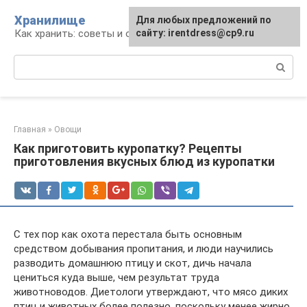
Перейти
Хранилище
Для любых предложений по
к
Как хранить: советы и опыт
сайту: irentdress@cp9.ru
контенту
Поиск:
Главная
»
Овощи
Как приготовить куропатку? Рецепты
приготовления вкусных блюд из куропатки
С тех пор как охота перестала быть основным
средством добывания пропитания, и люди научились
разводить домашнюю птицу и скот, дичь начала
цениться куда выше, чем результат труда
животноводов. Диетологи утверждают, что мясо диких
птиц и животных более полезно, поскольку менее жирно.