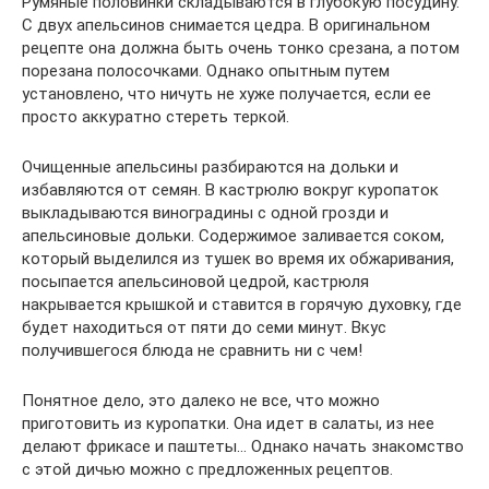
Румяные половинки складываются в глубокую посудину.
С двух апельсинов снимается цедра. В оригинальном
рецепте она должна быть очень тонко срезана, а потом
порезана полосочками. Однако опытным путем
установлено, что ничуть не хуже получается, если ее
просто аккуратно стереть теркой.
Очищенные апельсины разбираются на дольки и
избавляются от семян. В кастрюлю вокруг куропаток
выкладываются виноградины с одной грозди и
апельсиновые дольки. Содержимое заливается соком,
который выделился из тушек во время их обжаривания,
посыпается апельсиновой цедрой, кастрюля
накрывается крышкой и ставится в горячую духовку, где
будет находиться от пяти до семи минут. Вкус
получившегося блюда не сравнить ни с чем!
Понятное дело, это далеко не все, что можно
приготовить из куропатки. Она идет в салаты, из нее
делают фрикасе и паштеты… Однако начать знакомство
с этой дичью можно с предложенных рецептов.