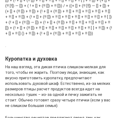
[]) + (! + [] + (!! []) + !! [] + !! [] + !! [] + !! [] + !! [ ] + !! []) + (+ [] +
(!! [!]) — []) + ( ! + [] + (!! []) + !! [])) / + ((+ [] + (!! [!]) — [] + []) +
(+ [] + (!! []) + !! []) + (! + [] + (!! []) + !! [] + !! [] + !! [] + !! [] + !! []
+ !! [] + !! []) + (! + [] + (!! []) + !! [] + !! [] + !! [] + !! [] + !! [] + !! [ ])
+ (! + [] + (!! []) — []) + (! + [] + (!! []) + !! [] + !! [] + !! [] + !! [] + !!
[]) + (! + [] + (!! []) + !! [] + !! [] + !! [] + !! [] + !! [] + !! [ ] + !! []) + (!
+ [] + !! [] () + !! []) + (! + [] + (!! []) + !! [] + !! [] + !! []))
.
Куропатка и духовка
На наш взгляд, эта дикая птичка слишком мелкая для
того, чтобы ее жарить. Поэтому люди, знающие, как
вкусно приготовить куропатку, предпочитают
использовать духовой шкаф. Естественно, из-за мелких
размеров птицы расчет продуктов всегда идет на
несколько тушек – из-за одной и печку зажигать не
стоит. Обычно готовят сразу четыре птички (если у вас
не слишком большая семья).
Большинство рецептов предлагают перед тем, как