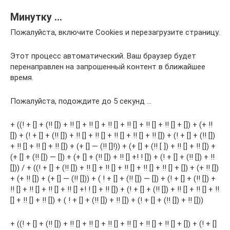
Минутку …
Пожалуйста, включите Cookies и перезагрузите страницу.
Этот процесс автоматический. Ваш браузер будет
перенаправлен на запрошенный контент в ближайшее
время.
Пожалуйста, подождите до 5 секунд …
+ ((! + [] + (!! []) + !! [] + !! [] + !! [] + !! [] + !! [] + !! [] + []) + (+ !!
[]) + (! + [] + (!! []) + !! [] + !! [] + !! [] + !! [] + !! []) + (! + [] + (!! [])
+ !! [] + !! [] + !! []) + (+ [] — (!! []!)) + (+ [] + (!! [ ]) + !! [] + !! []) +
(+ [] + (!! []) — []) + (+ [] + (!! []) + !! [] +! ! []) + (! + [] + (!! []) + !!
[])) / + ((! + [] + (!! []) + !! [] + !! [] + !! [] + !! [] + !! [] + []) + (+ !! [])
+ (+ !! []) + (+ [] — (!! [])) + ( ! + [] + (!! []) — []) + (! + [] + (!! []) +
!! [] + !! [] + !! [] + !! [] +! ! [] + !! []) + (! + [] + (!! []) + !! [] + !! [] + !!
[] + !! [] + !! []) + ( ! + [] + (!! []) + !! []) + (! + [] + (!! []) + !! []))
+ ((! + [] + (!! []) + !! [] + !! [] + !! [] + !! [] + !! [] + !! [] + []) + (! + []