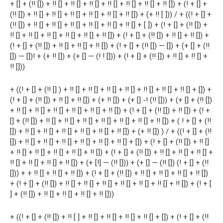
+ [] + (!! []) + !! [] + !! [] + !! [] + !! [] + !! [] + !! [] + !! []) + (! + [] +
(!! []) + !! [] + !! [] + !! [] + !! [] + !! [] + !! []) + (+ !! [ ])) / + ((! + [] +
(!! []) + !! [] + !! [] + !! [] + !! [] + !! [] + !! [] + [ ]) + (! + [] + (!! []) +
!! [] + !! [] + !! [] + !! [] + !! [] + !! []) + (! + [] + (!! []) + !! [] + !! []) +
(! + [] + (!! []) + !! [] + !! [] + !! []) + (! + [] + (!! []) — []) + (+ [] + (!!
[]) — [])! + (+ !! []) + (+ [] — (! ! [])) + (! + [] + (!! []) + !! [] + !! [] +
!! []))
+ ((! + [] + (!! [] ) + !! [] + !! [] + !! [] + !! [] + !! [] + !! [] + !! [] + []) +
(! + [] + (!! []) + !! [] + !! []) + (+ !! []) + (+ [] -! (!! [])) + (+ [] + (!! [])
+ !! [] + !! [] + !! [] + !! [] + !! [] + !! []) + (! + [] + (!! []) + !! []) + (! +
[] + (!! []) + !! [] + !! [] + !! [] + !! [] + !! [] + !! [] + !! []) + ( ! + [] + (!!
[]) + !! [] + !! [] + !! [] + !! [] + !! [] + !! []) + (+ !! []) ) / + ((! + [] + (!!
[]) + !! [] + !! [] + !! [] + !! [] + !! [] + !! [] + []) + (! + [] + (!! []) + !! []
+ !! [] + !! [] + !! [] + !! [] + !! []) + (! + [] + (!! []) + !! [] + !! [] + !! [] +
!! [] + !! [] + !! [] + !! []) + (+ [!] — (!! [])) + (+ [] — (!! []) (! + [] + (!!
[])) + + !! [] + !! [] + !! []) + (! + [] + (!! []) + !! [] + !! [] + !! [] + !! [])
+ (! + [] + (!! []) + !! [] + !! [] + !! [] + !! [] + !! [] + !! [] + !! []) + (! + [
] + (!! []) + !! [] + !! [] + !! [] + !! []))
+ ((! + [] + (!! []) + !! [ ] + !! [] + !! [] + !! [] + !! [] + []) + (! + [] + (!!