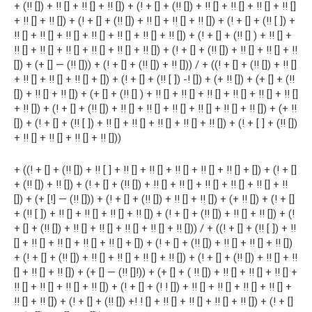
+ (!! []) + !! [] + !! [] + !! []) + (! + [] + (!! []) + !! [] + !! [] + !! [] + !! []
+ !! [] + !! []) + (! + [] + (!! []) + !! [] + !! [] + !! []) + (! + [] + (!! [ ]) +
!! [] + !! [] + !! [] + !! [] + !! [] + !! [] + !! []) + (! + [] + (!! [] ) + !! [] +
!! [] + !! [] + !! [] + !! [] + !! [] + !! []) + (! + [] + (!! []) + !! [] + !! [] + !!
[]) + (+ [] — (!! [])) + (! + [] + (!! []) + !! [])) / + ((! + [] + (!! []) + !! []
+ !! [] + !! [] + !! [] + []) + (! + [] + (!! [ ]) -! []) + (+ !! []) + (+ [] + (!!
[]) + !! [] + !! []) + (+ [] + (!! [] ) + !! [] + !! [] + !! [] + !! [] + !! [] + !! []
+ !! []) + (! + [] + (!! []) + !! [] + !! [] + !! [] + !! [] + !! [] + !! []) + (+ !!
[]) + (! + [] + (!! [ ]) + !! [] + !! [] + !! [] + !! [] + !! []) + (! + [ ] + (!! [])
+ !! [] + !! [] + !! [] + !! []))
+ ((! + [] + (!! []) + !! [ ] + !! [] + !! [] + !! [] + !! [] + !! [] + []) + (! + []
+ (!! []) + !! []) + (! + [] + (!! []) + !! [] + !! [] + !! [] + !! [] + !! [] + !!
[]) + (+ [!] — (!! [])) + (! + [] + (!! []) + !! [] + !! []) + (+ !! []) + (! + []
+ (!! [ ]) + !! [] + !! [] + !! [] + !! []) + (! + [] + (!! []) + !! [] + !! []) + (!
+ [] + (!! []) + !! [] + !! [] + !! [] + !! [] + !! [])) / + ((! + [] + (!! [ ]) + !!
[] + !! [] + !! [] + !! [] + !! [] + []) + (! + [] + (!! []) + !! [] + !! [] + !! [])
+ (! + [] + (!! []) + !! [] + !! [] + !! [] + !! []) + (! + [] + (!! []) + !! [] + !!
[] + !! [] + !! []) + (+ [] — (!! []!)) + (+ [] + ( !! []) + !! [] + !! [] + !! [] +
!! [] + !! [] + !! [] + !! []) + (! + [] + (! ! []) + !! [] + !! [] + !! [] + !! [] +
!! [] + !! []) + (! + [] + (!! []) +! ! [] + !! [] + !! [] + !! [] + !! []) + (! + []