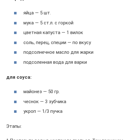
яйца — 5 шт.
мука — 5 ст.л. с горкой
цветная капуста — 1 вилок
соль, перец, специи — по вкусу
подсолнечное масло для жарки
подсоленная вода для варки
для соуса:
майонез — 50 гр.
чеснок — 3 зубчика
укроп — 1/3 пучка
Этапы: