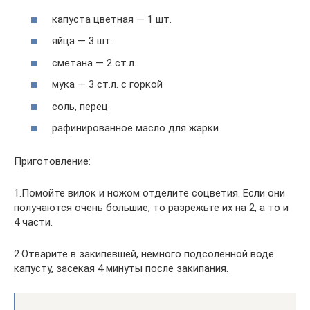
капуста цветная — 1 шт.
яйца — 3 шт.
сметана — 2 ст.л.
мука — 3 ст.л. с горкой
соль, перец
рафинированное масло для жарки
Приготовление:
1.Помойте вилок и ножом отделите соцветия. Если они
получаются очень большие, то разрежьте их на 2, а то и
4 части.
2.Отварите в закипевшей, немного подсоленной воде
капусту, засекая 4 минуты после закипания.