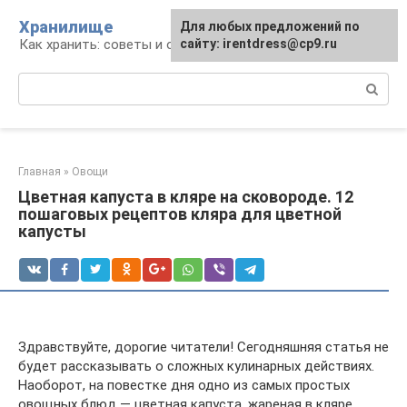
Перейти
Хранилище
Для любых предложений по
к
Как хранить: советы и опыт
сайту: irentdress@cp9.ru
контенту
Поиск:
Главная
»
Овощи
Цветная капуста в кляре на сковороде. 12
пошаговых рецептов кляра для цветной
капусты
Здравствуйте, дорогие читатели! Сегодняшняя статья не
будет рассказывать о сложных кулинарных действиях.
Наоборот, на повестке дня одно из самых простых
овощных блюд — цветная капуста, жареная в кляре.