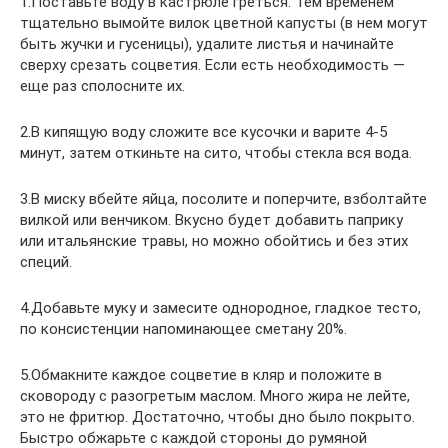
1.Поставьте воду в кастрюле греться. Тем временем
тщательно вымойте вилок цветной капусты (в нем могут
быть жучки и гусеницы), удалите листья и начинайте
сверху срезать соцветия. Если есть необходимость —
еще раз сполосните их.
2.В кипящую воду сложите все кусочки и варите 4-5
минут, затем откиньте на сито, чтобы стекла вся вода.
3.В миску вбейте яйца, посолите и поперчите, взболтайте
вилкой или венчиком. Вкусно будет добавить паприку
или итальянские травы, но можно обойтись и без этих
специй.
4.Добавьте муку и замесите однородное, гладкое тесто,
по консистенции напоминающее сметану 20%.
5.Обмакните каждое соцветие в кляр и положите в
сковороду с разогретым маслом. Много жира не лейте,
это не фритюр. Достаточно, чтобы дно было покрыто.
Быстро обжарьте с каждой стороны до румяной