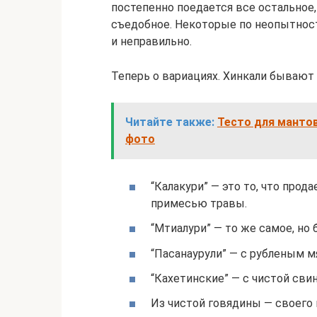
постепенно поедается все остальное,
съедобное. Некоторые по неопытност
и неправильно.
Теперь о вариациях. Хинкали бывают
Читайте также:
Тесто для мантов
фото
“Калакури” — это то, что прод
примесью травы.
“Мтиалури” — то же самое, но 
“Пасанаурули” — с рубленым 
“Кахетинские” — с чистой сви
Из чистой говядины — своего