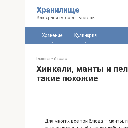
Перейти
Хранилище
к
контенту
Как хранить: советы и опыт
Хранение
Кулинария
Главная
»
В тесте
Хинкали, манты и пел
такие похожие
Для многих все три блюда — манты, п
заключающее в себе какую-либо начи