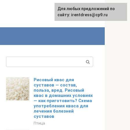
Для любых предложений по
сайту: irentdress@cp9.ru
Поиск:
Рисовый квас для
суставов — состав,
польза, вред. Рисовый
квас в домашних условиях
— как приготовить? Схема
употребления кваса для
лечения болезней
суставов
Птица