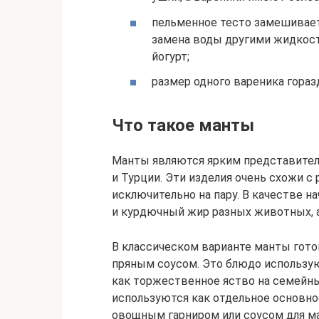
пельменное тесто замешиваетс
замена воды другими жидкост
йогурт;
размер одного вареника гораз
Что такое манты
Манты являются ярким представителе
и Турции. Эти изделия очень схожи с
исключительно на пару. В качестве н
и курдючный жир разных животных, 
В классическом варианте манты гото
пряным соусом. Это блюдо использую
как торжественное яство на семейны
используются как отдельное основное
овощным гарниром или соусом для м