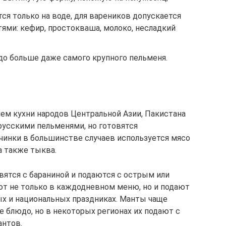
я только на воде, для вареников допускается
ями: кефир, простокваша, молоко, несладкий
до больше даже самого крупного пельменя.
м кухни народов Центральной Азии, Пакистана
 русскими пельменями, но готовятся
ачинки в большинстве случаев используется мясо
а также тыква.
вятся с бараниной и подаются с острым или
т не только в каждодневном меню, но и подают
х и национальных праздниках. Манты чаще
 блюдо, но в некоторых регионах их подают с
антов.