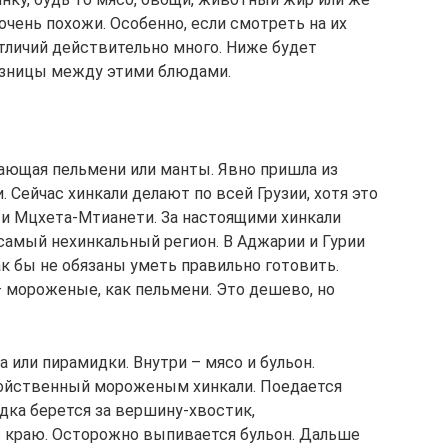
очень похожи. Особенно, если смотреть на их
отличий действительно много. Ниже будет
азницы между этими блюдами.
нающая пельмени или манты. Явно пришла из
 Сейчас хинкали делают по всей Грузии, хотя это
я и Мцхета-Мтианети. За настоящими хинкали
 самый нехинкальный регион. В Аджарии и Гурии
ак бы не обязаны уметь правильно готовить.
– мороженые, как пельмени. Это дешево, но
 или пирамидки. Внутри – мясо и бульон.
войственный мороженым хинкали. Поедается
ка берется за вершину-хвостик,
с краю. Осторожно выпивается бульон. Дальше