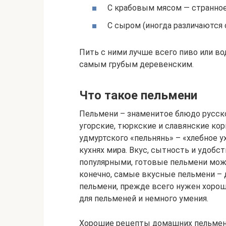
С крабовым мясом — странное 
С сыром (иногда различаются с
Пить с ними лучше всего пиво или вод
самым грубым деревенским.
Что такое пельмени
Пельмени – знаменитое блюдо русско
угорские, тюркские и славянские ко
удмуртского «пельнянь» – «хлебное у
кухнях мира. Вкус, сытность и удобс
популярными, готовые пельмени можн
конечно, самые вкусные пельмени – 
пельмени, прежде всего нужен хорош
для пельменей и немного умения.
Хорошие рецепты домашних пельмене