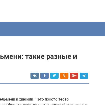
ьмени: такие разные и
ельмени и хинкали — это просто тесто,
нку, будь то мясо, овощи, животный жир или же