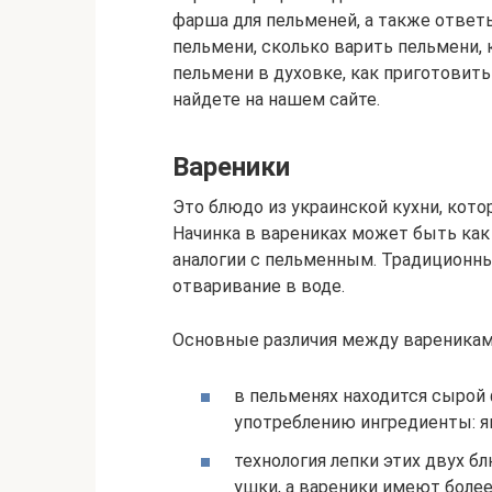
фарша для пельменей, а также ответы
пельмени, сколько варить пельмени, 
пельмени в духовке, как приготовит
найдете на нашем сайте.
Вареники
Это блюдо из украинской кухни, кото
Начинка в варениках может быть как 
аналогии с пельменным. Традиционны
отваривание в воде.
Основные различия между вареникам
в пельменях находится сырой 
употреблению ингредиенты: яг
технология лепки этих двух б
ушки, а вареники имеют боле