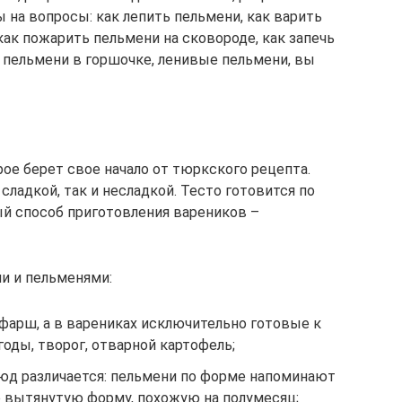
 на вопросы: как лепить пельмени, как варить
как пожарить пельмени на сковороде, как запечь
ь пельмени в горшочке, ленивые пельмени, вы
рое берет свое начало от тюркского рецепта.
сладкой, так и несладкой. Тесто готовится по
й способ приготовления вареников –
и и пельменями:
фарш, а в варениках исключительно готовые к
оды, творог, отварной картофель;
люд различается: пельмени по форме напоминают
е вытянутую форму, похожую на полумесяц;