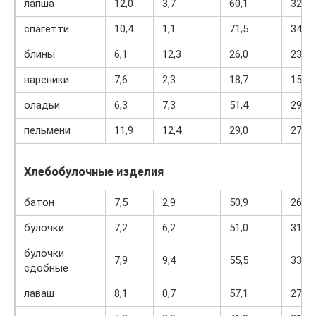
лапша
12,0
3,7
60,1
322
спагетти
10,4
1,1
71,5
344
блины
6,1
12,3
26,0
233
вареники
7,6
2,3
18,7
155
оладьи
6,3
7,3
51,4
294
пельмени
11,9
12,4
29,0
275
Хлебобулочные изделия
батон
7,5
2,9
50,9
264
булочки
7,2
6,2
51,0
317
булочки
7,9
9,4
55,5
339
сдобные
лаваш
8,1
0,7
57,1
274