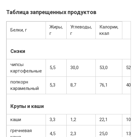
Таблица запрещенных продуктов
Жиры,
Углеводы,
Калории,
Белки, г
г
г
ккал
Снэки
чипсы
5,5
30,0
53,0
520
картофельные
попкорн
5,3
8,7
76,1
401
карамельный
Крупы и каши
каши
3,3
1,2
22,1
102
гречневая
4,5
2,3
25,0
132
каша