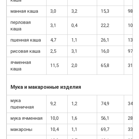
манная каша
3,0
3,2
15,3
98
перловая
3,1
0,4
22,2
109
каша
пшенная каша
4,7
1,1
26,1
135
рисовая каша
2,5
3,1
16,0
97
ячменная
11,5
2,0
65,8
310
каша
Мука и макаронные изделия
мука
9,2
1,2
74,9
342
пшеничная
мука ячменная
10,0
1,6
56,1
284
макароны
10,4
1,1
69,7
337