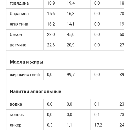
говядина
18,9
19,4
0,0
187
баранина
15,6
16,3
0,0
209
ягнятина
16,2
14,1
0,0
192
бекон
23,0
45,0
0,0
500
ветчина
22,6
20,9
0,0
279
Масла и жиры
жир животный
0,0
99,7
0,0
897
Напитки алкогольные
водка
0,0
0,0
0,1
235
коньяк
0,0
0,0
0,1
239
ликер
0,3
1,1
17,2
242