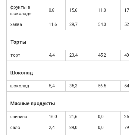
фрукты в
0,8
15,6
11,0
179
шоколаде
халва
11,6
29,7
54,0
523
Торты
торт
4,4
23,4
45,2
407
Шоколад
шоколад
5,4
35,3
56,5
544
Мясные продукты
свинина
16,0
21,6
0,0
259
сало
2,4
89,0
0,0
797