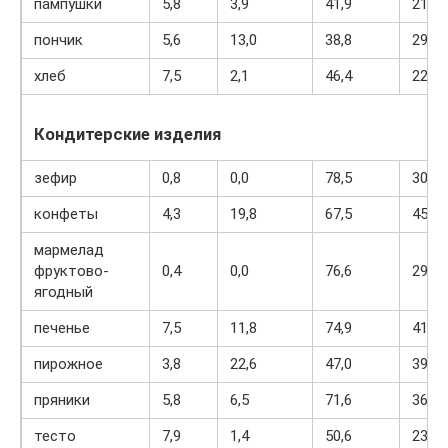
пампушки
5,8
3,9
41,9
215
пончик
5,6
13,0
38,8
296
хлеб
7,5
2,1
46,4
227
Кондитерские изделия
зефир
0,8
0,0
78,5
304
конфеты
4,3
19,8
67,5
453
мармелад
фруктово-
0,4
0,0
76,6
293
ягодный
печенье
7,5
11,8
74,9
417
пирожное
3,8
22,6
47,0
397
пряники
5,8
6,5
71,6
364
тесто
7,9
1,4
50,6
234