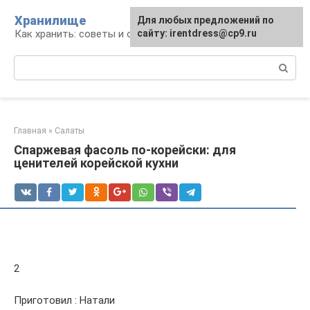
Перейти
Хранилище
Для любых предложений по
к
Как хранить: советы и опыт
сайту: irentdress@cp9.ru
контенту
Поиск:
Главная
»
Салаты
Спаржевая фасоль по-корейски: для
ценителей корейской кухни
2
Приготовил : Натали