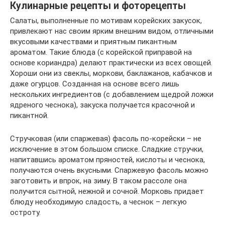
Кулинарные рецепты и фоторецепты
Салаты, выполненные по мотивам корейских закусок,
привлекают нас своим ярким внешним видом, отличными
вкусовыми качествами и приятным пикантным
ароматом. Такие блюда (с корейской приправой на
основе кориандра) делают практически из всех овощей.
Хороши они из свеклы, моркови, баклажанов, кабачков и
даже огурцов. Созданная на основе всего лишь
нескольких ингредиентов (с добавлением щедрой ложки
ядреного чеснока), закуска получается красочной и
пикантной.
Стручковая (или спаржевая) фасоль по-корейски – не
исключение в этом большом списке. Сладкие стручки,
напитавшись ароматом пряностей, кислоты и чеснока,
получаются очень вкусными. Спаржевую фасоль можно
заготовить и впрок, на зиму. В таком рассоле она
получится сытной, нежной и сочной. Морковь придает
блюду необходимую сладость, а чеснок – легкую
остроту.