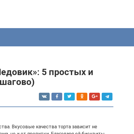
едовик»: 5 простых и
ошагово)
тва. Вкусовые качества торта зависит не
ема, но и от пропитки. Благодаря ей бисквиты