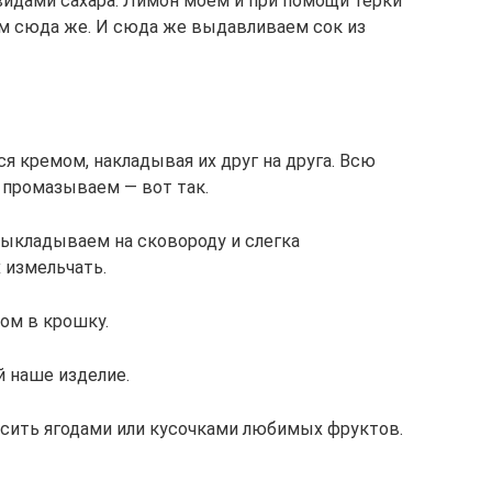
идами сахара. Лимон моем и при помощи терки
м сюда же. И сюда же выдавливаем сок из
 кремом, накладывая их друг на друга. Всю
 промазываем — вот так.
выкладываем на сковороду и слегка
 измельчать.
ом в крошку.
й наше изделие.
асить ягодами или кусочками любимых фруктов.