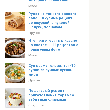
макарон со свининой
Мясо
Рулет из тонкого свиного
сала — вкусные рецепты
со шкуркой, в луковой
шелухе, чесноком
Другое
Что приготовить в казане
на костре — 11 рецептов с
пошаговым фото
Мясо
Суп всему голова: топ-10
супов из лучших кухонь
мира
Другое
Пошаговый рецепт
приготовления торта со
взбитыми сливками
Сладости