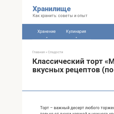
Перейти
Хранилище
к
контенту
Как хранить: советы и опыт
Хранение
Кулинария
Главная
»
Сладости
Классический торт «М
вкусных рецептов (п
Торт – важный десерт любого торжес
только от вкуса коржей и нежного кр