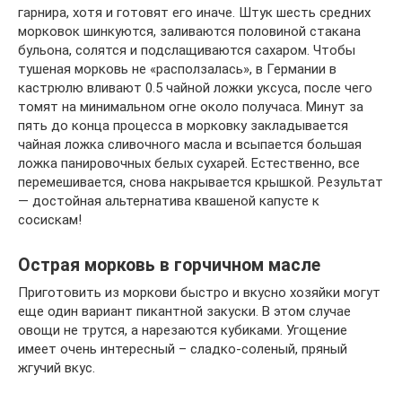
гарнира, хотя и готовят его иначе. Штук шесть средних
морковок шинкуются, заливаются половиной стакана
бульона, солятся и подслащиваются сахаром. Чтобы
тушеная морковь не «расползалась», в Германии в
кастрюлю вливают 0.5 чайной ложки уксуса, после чего
томят на минимальном огне около получаса. Минут за
пять до конца процесса в морковку закладывается
чайная ложка сливочного масла и всыпается большая
ложка панировочных белых сухарей. Естественно, все
перемешивается, снова накрывается крышкой. Результат
— достойная альтернатива квашеной капусте к
сосискам!
Острая морковь в горчичном масле
Приготовить из моркови быстро и вкусно хозяйки могут
еще один вариант пикантной закуски. В этом случае
овощи не трутся, а нарезаются кубиками. Угощение
имеет очень интересный – сладко-соленый, пряный
жгучий вкус.