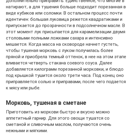
дополнительно приправить. Единственное, что многие в
натирают, а для тушения больше подходит порезанная в
виде кубиков или соломки. В остальном процесс почти
идентичен: большая луковица режется квадратиками и
припускается до прозрачности в подсолнечном масле. В
этот момент лук присыпается для карамелизации двумя
столовыми полными ложками сахара и интенсивно
мешается. Когда масса на сковороде начнет густеть,
чтобы тушеная морковь с луком получилась более
пряной и приобрела темный оттенок, в нее на этом этапе
вливается четверть стакана соевого соуса. Далее
добавляется килограмм порезанной морковки, и блюдо
под крышкой тушится около трети часа. Под конец оно
приправляется солью и приправами, после чего подается
к мясу или рыбе.
Морковь, тушеная в сметане
Приготовить из моркови быстро и вкусно можно
аппетитный гарнир. Для этого овощи тушатся со
сметаной и сливочным маслом, получаются очень
нежными и мягкими.