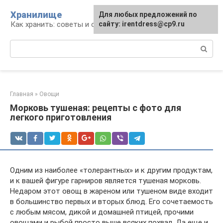
Перейти
Хранилище
Для любых предложений по
к
Как хранить: советы и опыт
сайту: irentdress@cp9.ru
контенту
Поиск:
Главная
»
Овощи
Морковь тушеная: рецепты с фото для
легкого приготовления
Одним из наиболее «толерантных» и к другим продуктам,
и к вашей фигуре гарниров является тушеная морковь.
Недаром этот овощ в жареном или тушеном виде входит
в большинство первых и вторых блюд. Его сочетаемость
с любым мясом, дикой и домашней птицей, прочими
овощами и рыбой просто выше всяких похвал. Да еще и