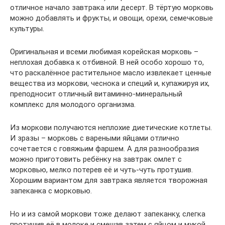
отличное начало завтрака или десерт. В тёртую морковь
можно добавлять и фрукты, и овощи, орехи, семечковые
культуры.
Оригинальная и всеми любимая корейская морковь –
неплохая добавка к отбивной. В ней особо хорошо то,
что раскалённое растительное масло извлекает ценные
вещества из моркови, чеснока и специй и, купажируя их,
преподносит отличный витаминно-минеральный
комплекс для молодого организма.
Из моркови получаются неплохие диетические котлеты.
И зразы – морковь с вареными яйцами отлично
сочетается с говяжьим фаршем. А для разнообразия
можно приготовить ребёнку на завтрак омлет с
морковью, мелко потерев её и чуть-чуть протушив.
Хорошим вариантом для завтрака является творожная
запеканка с морковью.
Но и из самой моркови тоже делают запеканку, слегка
протушив её в молоке и смешав затем с яйцом и мукой.