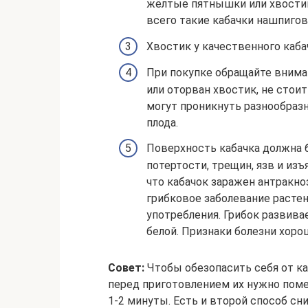
жёлтые пятнышки или хвостик 
всего такие кабачки нашпиго
Хвостик у качественного каб
При покупке обращайте вниман
или оторван хвостик, не стоит
могут проникнуть разнообра
плода.
Поверхность кабачка должна б
потертости, трещин, язв и изъ
что кабачок заражен антракно
грибковое заболевание расте
употребления. Грибок развива
белой. Признаки болезни хоро
Совет:
Чтобы обезопасить себя от к
перед приготовлением их нужно пом
1-2 минуты. Есть и второй способ сни