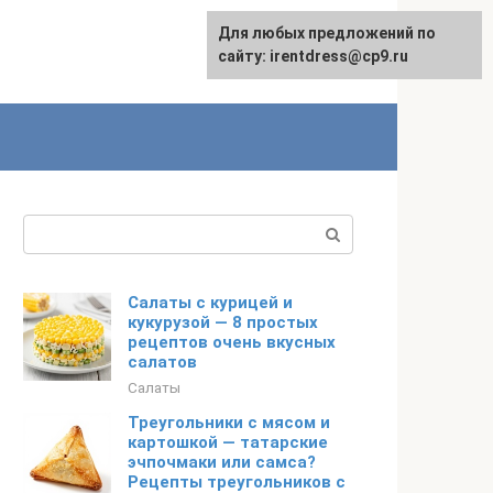
Для любых предложений по
сайту: irentdress@cp9.ru
Поиск:
Салаты с курицей и
кукурузой — 8 простых
рецептов очень вкусных
салатов
Салаты
Треугольники с мясом и
картошкой — татарские
эчпочмаки или самса?
Рецепты треугольников с