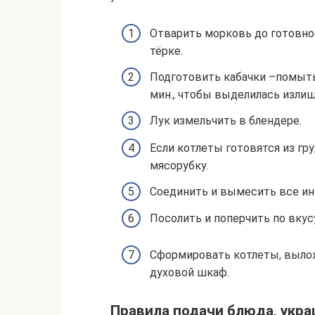
Отварить морковь до готовнос
тёрке.
Подготовить кабачки –помыть 
мин., чтобы выделилась излиш
Лук измельчить в блендере.
Если котлеты готовятся из гр
мясорубку.
Соединить и вымесить все ин
Посолить и поперчить по вкусу
Сформировать котлеты, вылож
духовой шкаф.
Правила подачи блюда, укр