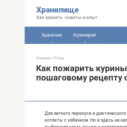
Перейти
Хранилище
к
контенту
Как хранить: советы и опыт
Хранение
Кулинария
Главная
»
Птица
Как пожарить курины
пошаговому рецепту 
Для легкого перекуса и диетическог
котлеты с кабачком. Но и здесь на к
выбранная часть тушки и дополните