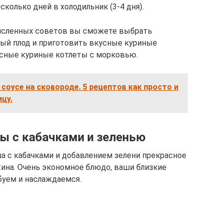
колько дней в холодильник (3-4 дня).
исленных советов вы сможете выбрать
ный плод и приготовить вкусные куриные
усные куриные котлеты с морковью.
 соусе на сковороде. 5 рецептов как просто и
цу.
ы с кабачками и зеленью
ша с кабачками и добавлением зелени прекрасное
ина. Очень экономное блюдо, ваши близкие
буем и наслаждаемся.