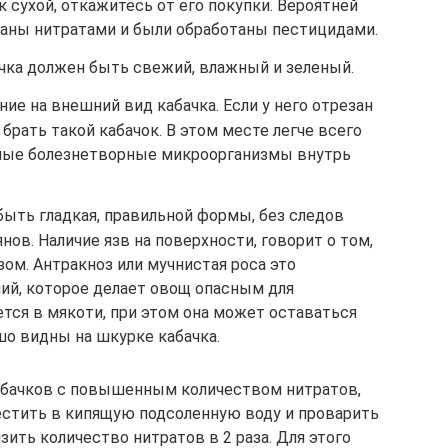
сухой, откажитесь от его покупки. Вероятней
ваны нитратами и были обработаны пестицидами.
ачка должен быть свежий, влажный и зеленый.
ие на внешний вид кабачка. Если у него отрезан
 брать такой кабачок. В этом месте легче всего
зные болезнетворные микроорганизмы внутрь
ыть гладкая, правильной формы, без следов
янов. Наличие язв на поверхности, говорит о том,
зом. Антракноз или мучнистая роса это
ний, которое делает овощ опасным для
ется в мякоти, при этом она может оставаться
шо видны на шкурке кабачка.
абачков с повышенным количеством нитратов,
естить в кипящую подсоленную воду и проварить
зить количество нитратов в 2 раза. Для этого