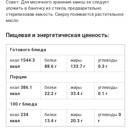
Совет: Для месячного хранения хамсы ее следует
уложить в баночку из стекла, предварительно
стерилизовав емкость. Сверху поливается растительное
масло.
Пищевая и энергетическая ценность:
Готового блюда
ккал
1544.3
белки
жиры
углеводы
ккал
88.6 г
133.7 г
0.3 г
Порции
ккал
386.1
белки
жиры
углеводы
ккал
22.2 г
33.4 г
0.1 г
100 г блюда
ккал
234
белки
жиры
углеводы
0
ккал
13.4 г
20.3 г
г