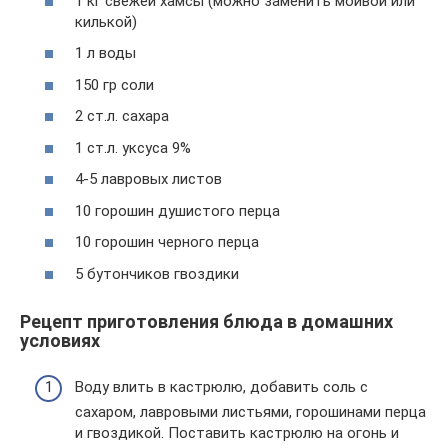
1 кг свежей хамсы (можно заменить мойвой или
килькой)
1 л воды
150 гр соли
2 ст.л. сахара
1 ст.л. уксуса 9%
4-5 лавровых листов
10 горошин душистого перца
10 горошин черного перца
5 бутончиков гвоздики
Рецепт приготовления блюда в домашних
условиях
Воду влить в кастрюлю, добавить соль с
сахаром, лавровыми листьями, горошинами перца
и гвоздикой. Поставить кастрюлю на огонь и