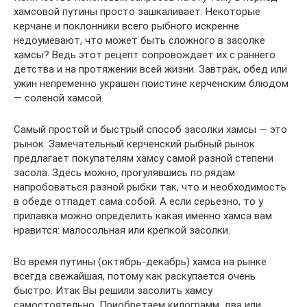
хамсовой путины просто зашкаливает. Некоторые
керчане и поклонники всего рыбного искренне
недоумевают, что может быть сложного в засолке
хамсы? Ведь этот рецепт сопровождает их с раннего
детства и на протяжении всей жизни. Завтрак, обед или
ужин непременно украшен поистине керченским блюдом
— соленой хамсой.
Самый простой и быстрый способ засолки хамсы — это
рынок. Замечательный керченский рыбный рынок
предлагает покупателям хамсу самой разной степени
засола. Здесь можно, прогулявшись по рядам
напробоваться разной рыбки так, что и необходимость
в обеде отпадет сама собой. А если серьезно, то у
прилавка можно определить какая именно хамса вам
нравится: малосольная или крепкой засолки.
Во время путины (октябрь-декабрь) хамса на рынке
всегда свежайшая, потому как раскупается очень
быстро. Итак Вы решили засолить хамсу
самостоятельно. Приобретаем килограмм, два или