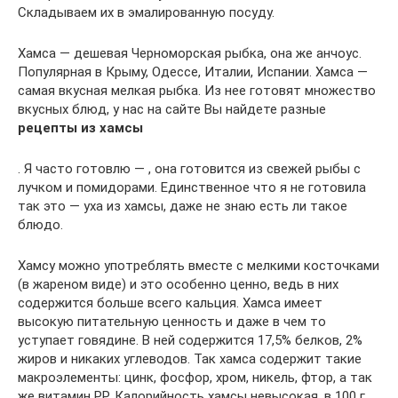
Складываем их в эмалированную посуду.
Хамса — дешевая Черноморская рыбка, она же анчоус.
Популярная в Крыму, Одессе, Италии, Испании. Хамса —
самая вкусная мелкая рыбка. Из нее готовят множество
вкусных блюд, у нас на сайте Вы найдете разные
рецепты из хамсы
. Я часто готовлю — , она готовится из свежей рыбы с
лучком и помидорами. Единственное что я не готовила
так это — уха из хамсы, даже не знаю есть ли такое
блюдо.
Хамсу можно употреблять вместе с мелкими косточками
(в жареном виде) и это особенно ценно, ведь в них
содержится больше всего кальция. Хамса имеет
высокую питательную ценность и даже в чем то
уступает говядине. В ней содержится 17,5% белков, 2%
жиров и никаких углеводов. Так хамса содержит такие
макроэлементы: цинк, фосфор, хром, никель, фтор, а так
же витамин PP. Калорийность хамсы невысокая, в 100 г