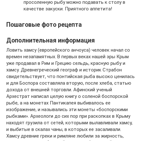
просоленную рыбу можно подавать к столу в
качестве закуски. Приятного аппетита!
Пошаговые фото рецепта
Дополнительная информация
Ловить хамсу (европейского анчоуса) человек начал со
времен незапамятных. В первых веках нашей эры Крым
уже продавал в Рим и Грецию сельдь, красную рыбу и
хамсу. Древнегреческий географ и историк Страбон
свидетельствует, что понтийская рыба высоко ценилась
и для Боспора составляла вторую, после хлеба, статью
дохода от внешней торговли. Афинский ученый
Архестрат написал целую книгу о соленой боспорской
рыбе, а на монетах Пантикапея выбивалось ее
изображение, и назывались эти монеты «боспорскими
рыбками». Археологи до сих пор при раскопках в Крыму
находят грузила от сетей, которыми вылавливали хамсу,
и выбитые в скалах чаны, в которых ее засаливали.
Хамсу древние греки и римляне любили за жирность,