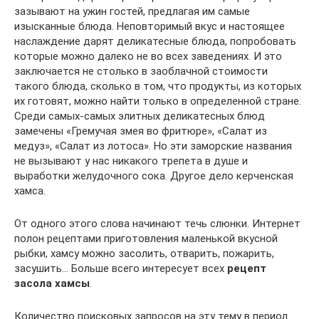
зазывают на ужин гостей, предлагая им самые
изысканные блюда. Неповторимый вкус и настоящее
наслаждение дарят деликатесные блюда, попробовать
которые можно далеко не во всех заведениях. И это
заключается не столько в заоблачной стоимости
такого блюда, сколько в том, что продукты, из которых
их готовят, можно найти только в определенной стране.
Среди самых-самых элитных деликатесных блюд
замечены «Гремучая змея во фритюре», «Салат из
медуз», «Салат из лотоса». Но эти заморские названия
не вызывают у нас никакого трепета в душе и
выработки желудочного сока. Другое дело керченская
хамса.
От одного этого слова начинают течь слюнки. Интернет
полон рецептами приготовления маленькой вкусной
рыбки, хамсу можно засолить, отварить, пожарить,
засушить… Больше всего интересует всех
рецепт
засола хамсы
.
Количество поисковых запросов на эту тему в период